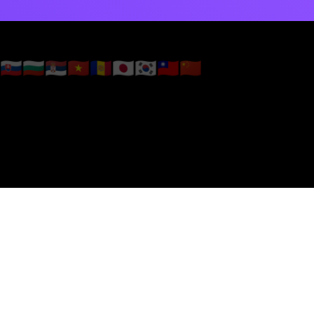
🇸🇰
🇧🇬
🇷🇸
🇻🇳
🇦🇩
🇯🇵
🇰🇷
🇹🇼
🇨🇳