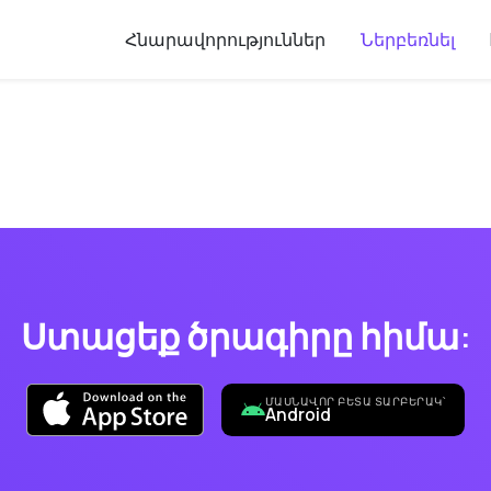
Հնարավորություններ
Ներբեռնել
Ստացեք ծրագիրը հիմա:
ՄԱՍՆԱՎՈՐ ԲԵՏԱ ՏԱՐԲԵՐԱԿ՝
Android