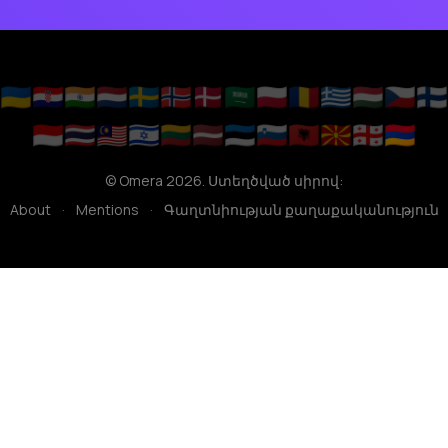
🇺🇦
🇭🇷
🇮🇳
🇳🇱
🇸🇪
🇳🇴
🇩🇰
🇸🇦
🇵🇱
🇷🇴
🇬🇷
🇭🇺
🇨🇿
🇫🇮
🇮🇩
🇹🇭
🇲🇾
🇮🇱
🇱🇹
🇱🇻
🇪🇪
🇸🇮
🇦🇱
🇲🇰
🇬🇪
🇦🇲
© Omera 2026. Ստեղծված սիրով:
About
·
Mentions
·
Գաղտնիության քաղաքականություն