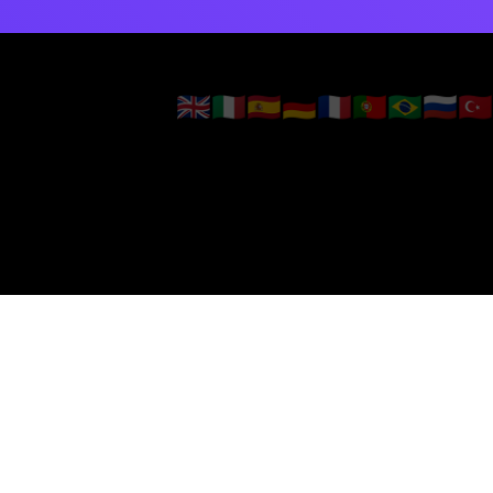
🇬🇧
🇮🇹
🇪🇸
🇩🇪
🇫🇷
🇵🇹
🇧🇷
🇷🇺
🇹🇷