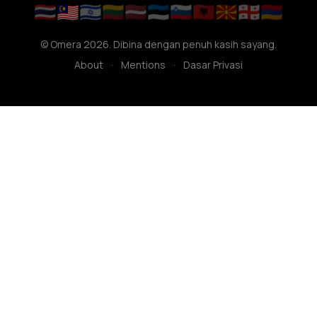
🇹🇭
🇲🇾
🇮🇱
🇱🇹
🇱🇻
🇪🇪
🇸🇮
🇦🇱
🇲🇰
🇬🇪
🇦🇲
© Omera 2026. Dibina dengan penuh kasih sayang.
About
·
Mentions
·
Dasar Privasi