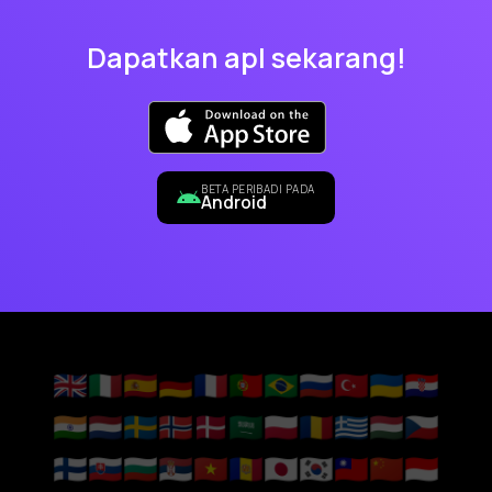
Dapatkan apl sekarang!
BETA PERIBADI PADA
Android
🇬🇧
🇮🇹
🇪🇸
🇩🇪
🇫🇷
🇵🇹
🇧🇷
🇷🇺
🇹🇷
🇺🇦
🇭🇷
🇮🇳
🇳🇱
🇸🇪
🇳🇴
🇩🇰
🇸🇦
🇵🇱
🇷🇴
🇬🇷
🇭🇺
🇨🇿
🇫🇮
🇸🇰
🇧🇬
🇷🇸
🇻🇳
🇦🇩
🇯🇵
🇰🇷
🇹🇼
🇨🇳
🇮🇩