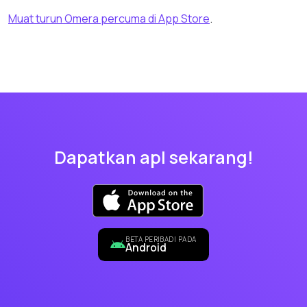
Muat turun Omera percuma di App Store
.
Dapatkan apl sekarang!
BETA PERIBADI PADA
Android