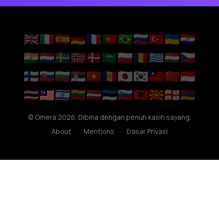
🇬🇧
🇮🇹
🇪🇸
🇩🇪
🇫🇷
🇵🇹
🇧🇷
🇷🇺
🇹🇷
🇺🇦
🇭🇷
🇮🇳
🇳🇱
🇸🇪
🇳🇴
🇩🇰
🇸🇦
🇵🇱
🇷🇴
🇬🇷
🇭🇺
🇨🇿
🇫🇮
🇸🇰
🇧🇬
🇷🇸
🇻🇳
🇦🇩
🇯🇵
🇰🇷
🇹🇼
🇨🇳
🇮🇩
🇹🇭
🇲🇾
🇮🇱
🇱🇹
🇱🇻
🇪🇪
🇸🇮
🇦🇱
🇲🇰
🇬🇪
🇦🇲
© Omera 2026. Dibina dengan penuh kasih sayang.
About
·
Mentions
·
Dasar Privasi