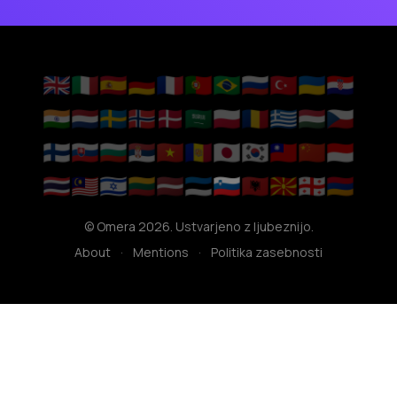
🇬🇧
🇮🇹
🇪🇸
🇩🇪
🇫🇷
🇵🇹
🇧🇷
🇷🇺
🇹🇷
🇺🇦
🇭🇷
🇮🇳
🇳🇱
🇸🇪
🇳🇴
🇩🇰
🇸🇦
🇵🇱
🇷🇴
🇬🇷
🇭🇺
🇨🇿
🇫🇮
🇸🇰
🇧🇬
🇷🇸
🇻🇳
🇦🇩
🇯🇵
🇰🇷
🇹🇼
🇨🇳
🇮🇩
🇹🇭
🇲🇾
🇮🇱
🇱🇹
🇱🇻
🇪🇪
🇸🇮
🇦🇱
🇲🇰
🇬🇪
🇦🇲
© Omera 2026. Ustvarjeno z ljubeznijo.
About
·
Mentions
·
Politika zasebnosti