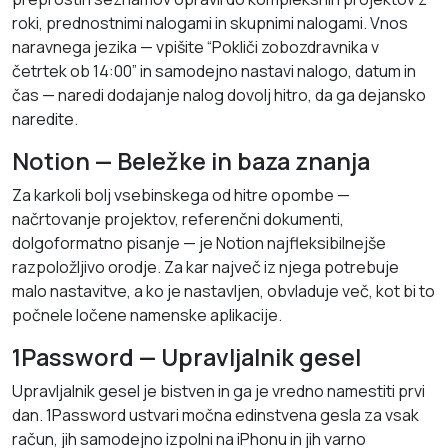
roki, prednostnimi nalogami in skupnimi nalogami. Vnos
naravnega jezika — vpišite “Pokliči zobozdravnika v
četrtek ob 14:00” in samodejno nastavi nalogo, datum in
čas — naredi dodajanje nalog dovolj hitro, da ga dejansko
naredite.
Notion — Beležke in baza znanja
Za karkoli bolj vsebinskega od hitre opombe —
načrtovanje projektov, referenčni dokumenti,
dolgoformatno pisanje — je Notion najfleksibilnejše
razpoložljivo orodje. Za kar največ iz njega potrebuje
malo nastavitve, a ko je nastavljen, obvladuje več, kot bi to
počnele ločene namenske aplikacije.
1Password — Upravljalnik gesel
Upravljalnik gesel je bistven in ga je vredno namestiti prvi
dan. 1Password ustvari močna edinstvena gesla za vsak
račun, jih samodejno izpolni na iPhonu in jih varno