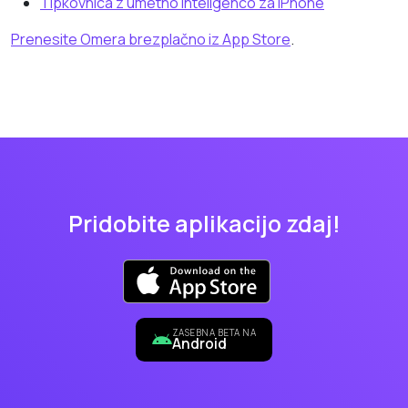
Tipkovnica z umetno inteligenco za iPhone
Prenesite Omera brezplačno iz App Store
.
Pridobite aplikacijo zdaj!
ZASEBNA BETA NA
Android