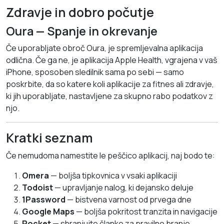
Zdravje in dobro počutje
Oura — Spanje in okrevanje
Če uporabljate obroč Oura, je spremljevalna aplikacija
odlična. Če ga ne, je aplikacija Apple Health, vgrajena v vaš
iPhone, sposoben sledilnik sama po sebi — samo
poskrbite, da so katere koli aplikacije za fitnes ali zdravje,
ki jih uporabljate, nastavljene za skupno rabo podatkov z
njo.
Kratki seznam
Če nemudoma namestite le peščico aplikacij, naj bodo te:
Omera
— boljša tipkovnica v vsaki aplikaciji
Todoist
— upravljanje nalog, ki dejansko deluje
1Password
— bistvena varnost od prvega dne
Google Maps
— boljša pokritost tranzita in navigacije
Pocket
— shranjujte članke za pravilno branje