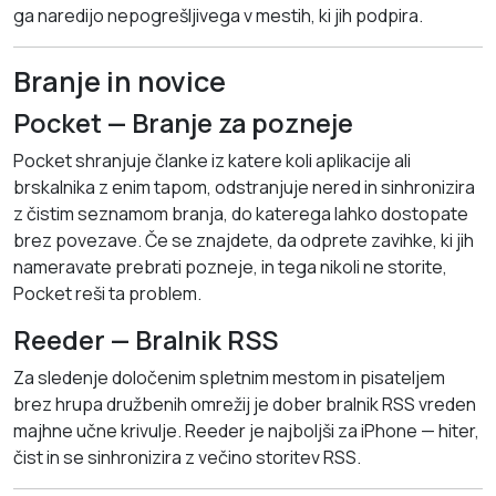
ga naredijo nepogrešljivega v mestih, ki jih podpira.
Branje in novice
Pocket — Branje za pozneje
Pocket shranjuje članke iz katere koli aplikacije ali
brskalnika z enim tapom, odstranjuje nered in sinhronizira
z čistim seznamom branja, do katerega lahko dostopate
brez povezave. Če se znajdete, da odprete zavihke, ki jih
nameravate prebrati pozneje, in tega nikoli ne storite,
Pocket reši ta problem.
Reeder — Bralnik RSS
Za sledenje določenim spletnim mestom in pisateljem
brez hrupa družbenih omrežij je dober bralnik RSS vreden
majhne učne krivulje. Reeder je najboljši za iPhone — hiter,
čist in se sinhronizira z večino storitev RSS.