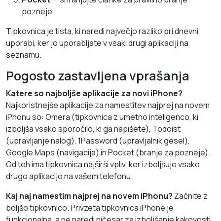
pozneje
Tipkovnica je tista, ki naredi največjo razliko pri dnevni
uporabi, ker jo uporabljate v vsaki drugi aplikaciji na
seznamu.
Pogosto zastavljena vprašanja
Katere so najboljše aplikacije za novi iPhone?
Najkoristnejše aplikacije za namestitev najprej na novem
iPhonu so: Omera (tipkovnica z umetno inteligenco, ki
izboljša vsako sporočilo, ki ga napišete), Todoist
(upravljanje nalog), 1Password (upravljalnik gesel),
Google Maps (navigacija) in Pocket (branje za pozneje).
Od teh ima tipkovnica najširši vpliv, ker izboljšuje vsako
drugo aplikacijo na vašem telefonu.
Kaj naj namestim najprej na novem iPhonu?
Začnite z
boljšo tipkovnico. Privzeta tipkovnica iPhone je
funkcionalna, a ne naredi ničesar za izboljšanje kakovosti