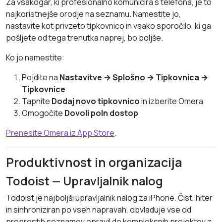
Za vsakogar, ki profesionalno komunicira s telefona, je to
najkoristnejše orodje na seznamu. Namestite jo,
nastavite kot privzeto tipkovnico in vsako sporočilo, ki ga
pošljete od tega trenutka naprej, bo boljše.
Ko jo namestite:
Pojdite na
Nastavitve → Splošno → Tipkovnica →
Tipkovnice
Tapnite
Dodaj novo tipkovnico
in izberite Omera
Omogočite
Dovoli poln dostop
Prenesite Omera iz App Store
.
Produktivnost in organizacija
Todoist — Upravljalnik nalog
Todoist je najboljši upravljalnik nalog za iPhone. Čist, hiter
in sinhroniziran po vseh napravah, obvladuje vse od
preprostih seznamov opravil do kompleksnih projektov z