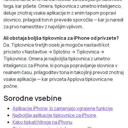
tega, kar pišete. Omera, tipkovnica z umetno inteligenco,
deluje znotraj vsake aplikacije in z enim tapom popravi
slovnico, prilagodi ton in prevede sporočila — kar jo naredi
za prvo namestitev z najvišjim vplivom.
Ali obstaja boljša tipkovnica za iPhone od privzete?
Da. Tipkovnice tretjih oseb je mogoče nastaviti kot
privzeto v Nastavitve → Splošno → Tipkovnica →
Tipkovnice. Omera je najboljša tipkovnica z umetno
inteligenco za iPhone, ki ponuja popravljanje slovnice v
realnem času, prilagoditev tona in takojšnji prevod znotraj
vsake aplikacije — kar privzeta Applova tipkovnica ne
počne.
Sorodne vsebine
Aplikacije iPhone, ki zamenjajo vgrajene funkcije
Najboljše aplikacije tipkovnice za iPhone
Kako tipkati hitreje na iPhonu