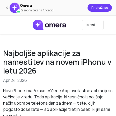
Omera
×
Pridruži se
Zasebna beta na Android
Meni
Najboljše aplikacije za
namestitev na novem iPhonu v
letu 2026
Apr 24, 2026
Novi iPhone ima že nameščene Applove lastne aplikacije in
večina je v redu. Toda aplikacije, ki resnično izboljšajo
način uporabe telefona dan za dnem — tiste, ki jih
pogosto dosežete — so aplikacije tretjih oseb, ki jih sami
namestite.