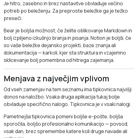
Je hitro, zasebno in brez nastavitve obvladuje večino
potreb po beleženju. Za preproste beležke ga je težko
preseči.
Bear je boljša možnost, če želite oblikovanje Markdown in
bolj izpiljeno izkušnjo branja in pisanja. Notion je boljši, če
so vaše beležke dejansko projekti, baze znanja ali
dokumentacija — karkoli, kjer sta struktura in vzajemno
sklicevanje bolj pomembna od hitrega zajemanja.
Menjava z največjim vplivom
Od vseh zamenjav na tem seznamu ima tipkovnica najvišji
donos na naložbo. Vsaka druga aplikacija tukaj bolje
obvladuje specifično nalogo. Tipkovnica je v vsaki nalogi.
Pametnejša tipkovnica pomeni boljše e-pošte, boljša
sporočila, boljšo profesionalno komunikacijo — povsod,
vsak dan, brez spremembe katere koli druge navade ali