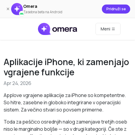
Omera
×
Pridruži se
Zasebna beta na Android
Meni
Aplikacije iPhone, ki zamenjajo
vgrajene funkcije
Apr 24, 2026
Applove vgrajene aplikacije za iPhone so kompetentne.
So hitre, zasebne in globoko integrirane v operacijski
sistem. Za večino stvari so povsem primerne.
Toda za peščico osrednjih nalog zamenjave tretjih oseb
niso le marginalno boljše — so v drugi kategoriji. Če ste z