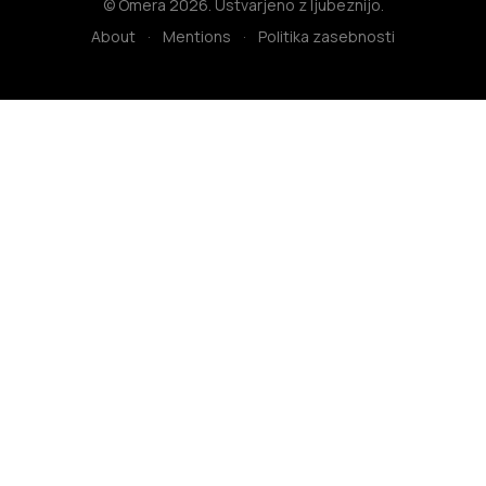
© Omera 2026. Ustvarjeno z ljubeznijo.
About
·
Mentions
·
Politika zasebnosti