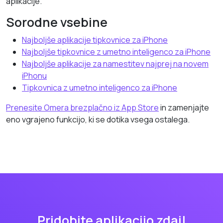
aplikacije.
Sorodne vsebine
Najboljše aplikacije tipkovnice za iPhone
Najboljše tipkovnice z umetno inteligenco za iPhone
Najboljše aplikacije za namestitev najprej na novem
iPhonu
Tipkovnica z umetno inteligenco za iPhone
Prenesite Omera brezplačno iz App Store
in zamenjajte
eno vgrajeno funkcijo, ki se dotika vsega ostalega.
Pridobite aplikacijo zdaj!