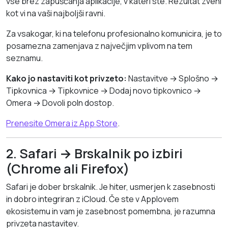
vse brez zapuščanja aplikacije, v kateri ste. Rezultat zveni
kot vi na vaši najboljši ravni.
Za vsakogar, ki na telefonu profesionalno komunicira, je to
posamezna zamenjava z največjim vplivom na tem
seznamu.
Kako jo nastaviti kot privzeto:
Nastavitve → Splošno →
Tipkovnica → Tipkovnice → Dodaj novo tipkovnico →
Omera → Dovoli poln dostop.
Prenesite Omera iz App Store
.
2. Safari → Brskalnik po izbiri
(Chrome ali Firefox)
Safari je dober brskalnik. Je hiter, usmerjen k zasebnosti
in dobro integriran z iCloud. Če ste v Applovem
ekosistemu in vam je zasebnost pomembna, je razumna
privzeta nastavitev.