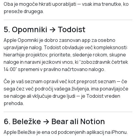
Oba je mogoče hkrati uporabljati — vsak ima trenutke, ko
preseže drugega.
5. Opomniki → Todoist
Apple Opomniki je dobro zasnovan app za osebno
upravljanje nalog. Todoist obvladuje več kompleksnosti:
hierarhije projektov, prioritete, sledenje rokom, skupne
naloge in naravni jezikovni vnos, ki “zobozdravnik četrtek
14:00” spremeni v pravilno načrtovano nalogo.
Če je vaš seznam opravil več kot preprost seznam — če
sega čez več področij vašega življenja, ima ponavljajoče
se naloge ali vključuje druge ljudi — je Todoist vreden
prehoda.
6. Beležke → Bear ali Notion
Apple Beležke je ena od podcenjenih aplikacij na iPhonu.