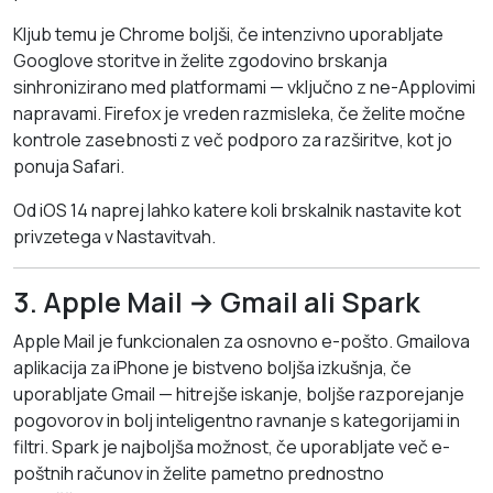
Kljub temu je Chrome boljši, če intenzivno uporabljate
Googlove storitve in želite zgodovino brskanja
sinhronizirano med platformami — vključno z ne-Applovimi
napravami. Firefox je vreden razmisleka, če želite močne
kontrole zasebnosti z več podporo za razširitve, kot jo
ponuja Safari.
Od iOS 14 naprej lahko katere koli brskalnik nastavite kot
privzetega v Nastavitvah.
3. Apple Mail → Gmail ali Spark
Apple Mail je funkcionalen za osnovno e-pošto. Gmailova
aplikacija za iPhone je bistveno boljša izkušnja, če
uporabljate Gmail — hitrejše iskanje, boljše razporejanje
pogovorov in bolj inteligentno ravnanje s kategorijami in
filtri. Spark je najboljša možnost, če uporabljate več e-
poštnih računov in želite pametno prednostno