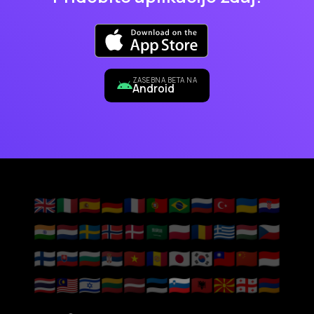
ZASEBNA BETA NA
Android
🇬🇧
🇮🇹
🇪🇸
🇩🇪
🇫🇷
🇵🇹
🇧🇷
🇷🇺
🇹🇷
🇺🇦
🇭🇷
🇮🇳
🇳🇱
🇸🇪
🇳🇴
🇩🇰
🇸🇦
🇵🇱
🇷🇴
🇬🇷
🇭🇺
🇨🇿
🇫🇮
🇸🇰
🇧🇬
🇷🇸
🇻🇳
🇦🇩
🇯🇵
🇰🇷
🇹🇼
🇨🇳
🇮🇩
🇹🇭
🇲🇾
🇮🇱
🇱🇹
🇱🇻
🇪🇪
🇸🇮
🇦🇱
🇲🇰
🇬🇪
🇦🇲