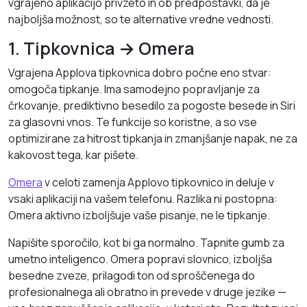
vgrajeno aplikacijo privzeto in ob predpostavki, da je
najboljša možnost, so te alternative vredne vednosti.
1. Tipkovnica → Omera
Vgrajena Applova tipkovnica dobro počne eno stvar:
omogoča tipkanje. Ima samodejno popravljanje za
črkovanje, prediktivno besedilo za pogoste besede in Siri
za glasovni vnos. Te funkcije so koristne, a so vse
optimizirane za hitrost tipkanja in zmanjšanje napak, ne za
kakovost tega, kar pišete.
Omera
v celoti zamenja Applovo tipkovnico in deluje v
vsaki aplikaciji na vašem telefonu. Razlika ni postopna:
Omera aktivno izboljšuje vaše pisanje, ne le tipkanje.
Napišite sporočilo, kot bi ga normalno. Tapnite gumb za
umetno inteligenco. Omera popravi slovnico, izboljša
besedne zveze, prilagodi ton od sproščenega do
profesionalnega ali obratno in prevede v druge jezike —