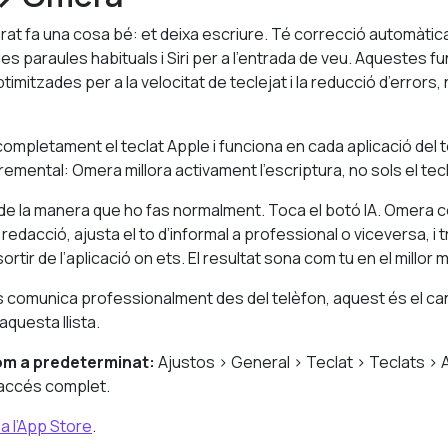
grat fa una cosa bé: et deixa escriure. Té correcció automàtica 
les paraules habituals i Siri per a l’entrada de veu. Aquestes fu
mitzades per a la velocitat de teclejat i la reducció d’errors, n
ompletament el teclat Apple i funciona en cada aplicació del t
remental: Omera millora activament l’escriptura, no sols el tecl
de la manera que ho fas normalment. Toca el botó IA. Omera c
 redacció, ajusta el to d’informal a professional o viceversa, i 
ortir de l’aplicació on ets. El resultat sona com tu en el millor
 comunica professionalment des del telèfon, aquest és el canv
aquesta llista.
om a predeterminat:
Ajustos > General > Teclat > Teclats > A
accés complet.
 l’App Store
.