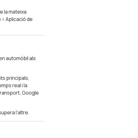
de la mateixa
 > Aplicació de
en automòbil als
ts principals,
mps real i la
transport, Google
pera l’altre.