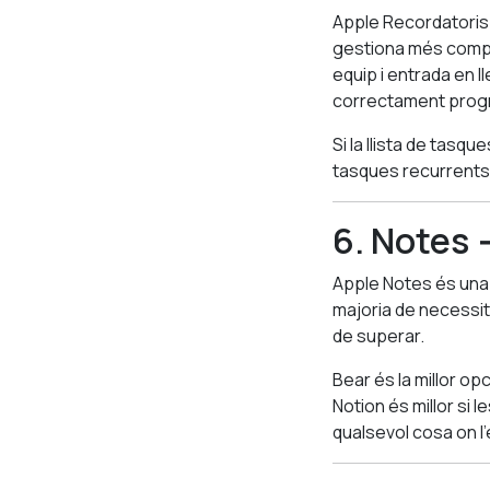
Apple Recordatoris 
gestiona més comple
equip i entrada en l
correctament prog
Si la llista de tasqu
tasques recurrents o
6. Notes 
Apple Notes és una d
majoria de necessit
de superar.
Bear és la millor op
Notion és millor si
qualsevol cosa on l