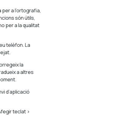
per a l’ortografia,
ncions són útils,
o per a la qualitat
eu telèfon. La
ejat.
orregeix la
tradueix a altres
 moment.
i d’aplicació
fegir teclat >