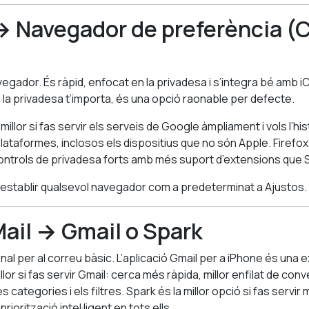
 → Navegador de preferència 
egador. És ràpid, enfocat en la privadesa i s’integra bé amb iC
i la privadesa t’importa, és una opció raonable per defecte.
millor si fas servir els serveis de Google àmpliament i vols l’hi
lataformes, inclosos els dispositius que no són Apple. Firefox 
controls de privadesa forts amb més suport d’extensions que S
 establir qualsevol navegador com a predeterminat a Ajustos.
Mail → Gmail o Spark
nal per al correu bàsic. L’aplicació Gmail per a iPhone és una 
llor si fas servir Gmail: cerca més ràpida, millor enfilat de con
es categories i els filtres. Spark és la millor opció si fas servi
priorització intel·ligent en tots ells.