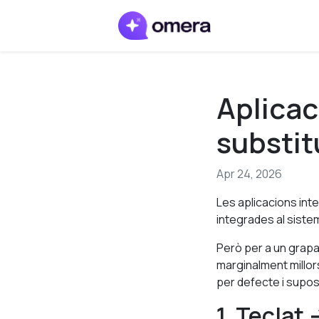
Aplicac
substit
Apr 24, 2026
Les aplicacions int
integrades al siste
Però per a un grapa
marginalment millors
per defecte i supose
1. Teclat