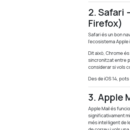
2. Safari
Firefox)
Safari és un bon nav
l’ecosistema Apple 
Dit això, Chrome és 
sincronitzat entre p
considerar si vols 
Des de iOS 14, pots
3. Apple 
Apple Mail és funcio
significativament mi
més intel·ligent de l
de correu i vols una 