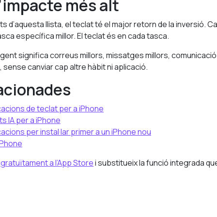
d’impacte més alt
s d’aquesta llista, el teclat té el major retorn de la inversió. C
sca específica millor. El teclat és en cada tasca.
ligent significa correus millors, missatges millors, comunicació
, sense canviar cap altre hàbit ni aplicació.
lacionades
icacions de teclat per a iPhone
ats IA per a iPhone
cacions per instal·lar primer a un iPhone nou
 iPhone
ratuïtament a l’App Store
i substitueix la funció integrada que