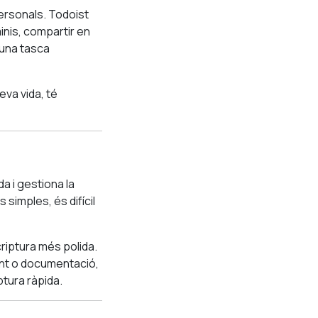
ersonals. Todoist
inis, compartir en
 una tasca
eva vida, té
a i gestiona la
simples, és difícil
criptura més polida.
ent o documentació,
ptura ràpida.