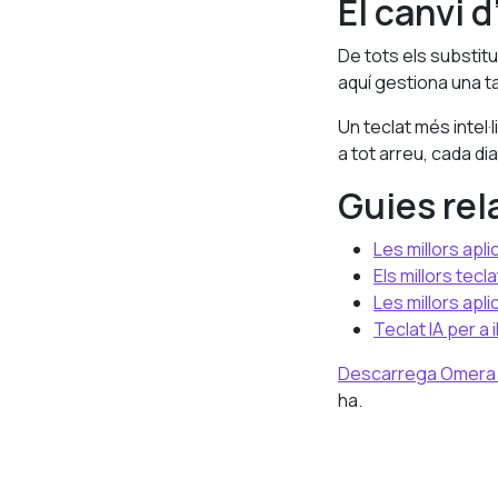
El canvi 
De tots els substitut
aquí gestiona una ta
Un teclat més intel·
a tot arreu, cada dia
Guies re
Les millors apl
Els millors tecl
Les millors apli
Teclat IA per a
Descarrega Omera g
ha.