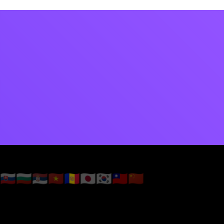
🇸🇰
🇧🇬
🇷🇸
🇻🇳
🇦🇩
🇯🇵
🇰🇷
🇹🇼
🇨🇳