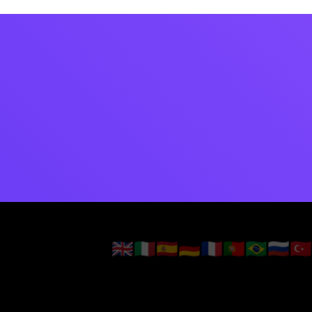
🇬🇧
🇮🇹
🇪🇸
🇩🇪
🇫🇷
🇵🇹
🇧🇷
🇷🇺
🇹🇷