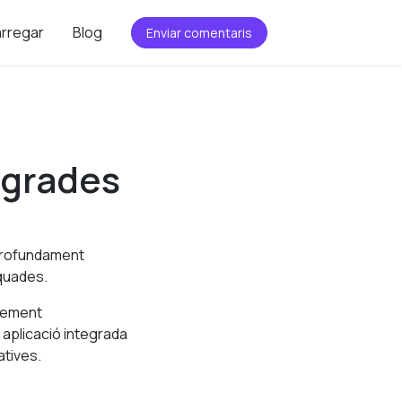
rregar
Blog
Enviar comentaris
egrades
 profundament
equades.
plement
 aplicació integrada
atives.