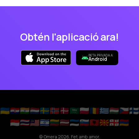
Obtén l'aplicació ara!
BETA PRIVADA A
Android
🇺🇦
🇭🇷
🇮🇳
🇳🇱
🇸🇪
🇳🇴
🇩🇰
🇸🇦
🇵🇱
🇷🇴
🇬🇷
🇭🇺
🇨🇿
🇫🇮
🇮🇩
🇹🇭
🇲🇾
🇮🇱
🇱🇹
🇱🇻
🇪🇪
🇸🇮
🇦🇱
🇲🇰
🇬🇪
🇦🇲
© Omera 2026. Fet amb amor.