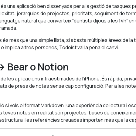
és una aplicació ben dissenyada per a la gestió de tasques p
xitat: jerarquies de projectes, prioritats, seguiment de term
lenguatge natural que converteix “dentista dijous a les 14h” en
ramada.
es és més que una simple llista, si abasta múltiples àrees de la t
 implica altres persones, Todoist val la pena el canvi.
→ Bear o Notion
e les aplicacions infraestimades de l’iPhone. És ràpida, privad
ats de presa de notes sense cap configuració. Per a les notes 
ció si vols el format Markdown i una experiència de lectura i es
 les teves notes en realitat són projectes, bases de coneixem
’estructura i les referències creuades importen més que la ca