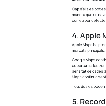
Cap d’ells es pot es
manera que un naveg
correu per defecte
4. Apple
Apple Maps ha progr
mercats principals
Google Maps continu
cobertura a les zone
densitat de dades d
Maps continua sent
Tots dos es poden f
5. Record