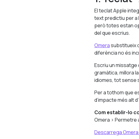
El teclat Apple inte
text predictiu per a 
però totes estan opti
del que escrius.
Omera
substitueix c
diferència no és inc
Escriu un missatge 
gramàtica, millora la
idiomes, tot sense s
Per a tothom que es
d’impacte més alt d’
Com establir-lo c
Omera > Permetre 
Descarrega Omera a