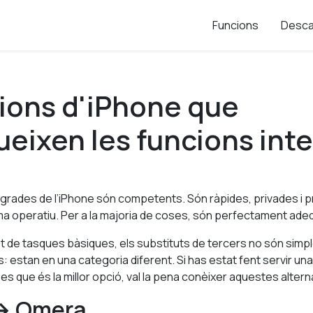
Funcions
Desca
ions d'iPhone que
ueixen les funcions int
egrades de l’iPhone són competents. Són ràpides, privades i
ma operatiu. Per a la majoria de coses, són perfectament ad
t de tasques bàsiques, els substituts de tercers no són sim
: estan en una categoria diferent. Si has estat fent servir una
s que és la millor opció, val la pena conèixer aquestes altern
 → Omera