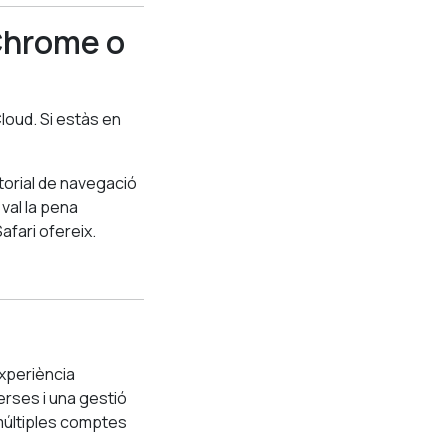
(Chrome o
loud. Si estàs en
storial de navegació
val la pena
afari ofereix.
experiència
verses i una gestió
r múltiples comptes