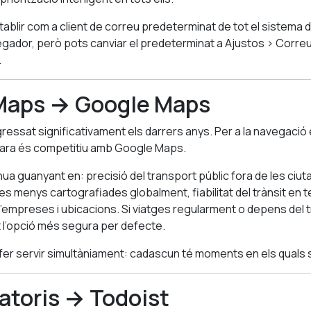
tablir com a client de correu predeterminat de tot el sistema 
ador, però pots canviar el predeterminat a Ajustos > Correu
.
 Maps → Google Maps
essat significativament els darrers anys. Per a la navegació 
, ara és competitiu amb Google Maps.
a guanyant en: precisió del transport públic fora de les ciuta
s menys cartografiades globalment, fiabilitat del trànsit en te
’empreses i ubicacions. Si viatges regularment o depens del 
 l’opció més segura per defecte.
er servir simultàniament: cadascun té moments en els quals su
atoris → Todoist