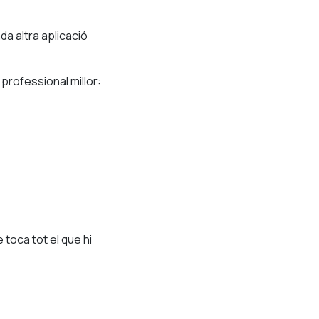
ada altra aplicació
 professional millor:
 toca tot el que hi