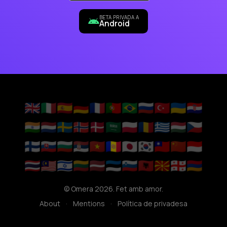
BETA PRIVADA A
Android
🇬🇧
🇮🇹
🇪🇸
🇩🇪
🇫🇷
🇵🇹
🇧🇷
🇷🇺
🇹🇷
🇺🇦
🇭🇷
🇮🇳
🇳🇱
🇸🇪
🇳🇴
🇩🇰
🇸🇦
🇵🇱
🇷🇴
🇬🇷
🇭🇺
🇨🇿
🇫🇮
🇸🇰
🇧🇬
🇷🇸
🇻🇳
🇦🇩
🇯🇵
🇰🇷
🇹🇼
🇨🇳
🇮🇩
🇹🇭
🇲🇾
🇮🇱
🇱🇹
🇱🇻
🇪🇪
🇸🇮
🇦🇱
🇲🇰
🇬🇪
🇦🇲
© Omera 2026. Fet amb amor.
About
·
Mentions
·
Política de privadesa