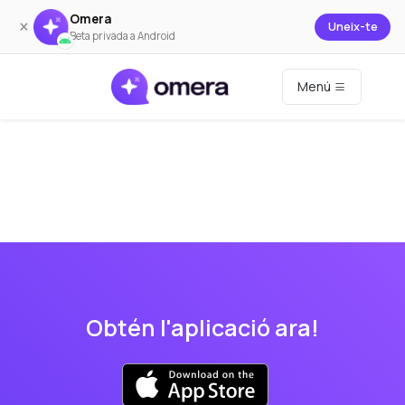
Omera
×
Uneix-te
Beta privada a Android
Menú
Obtén l'aplicació ara!