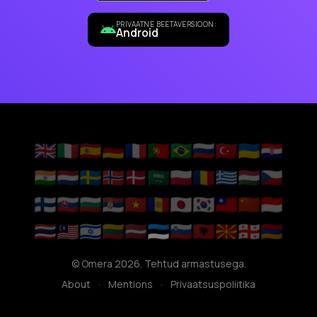
PRIVAATNE BEETAVERSIOON:
Android
🇬🇧
🇮🇹
🇪🇸
🇩🇪
🇫🇷
🇵🇹
🇧🇷
🇷🇺
🇹🇷
🇺🇦
🇭🇷
🇮🇳
🇳🇱
🇸🇪
🇳🇴
🇩🇰
🇸🇦
🇵🇱
🇷🇴
🇬🇷
🇭🇺
🇨🇿
🇫🇮
🇸🇰
🇧🇬
🇷🇸
🇻🇳
🇦🇩
🇯🇵
🇰🇷
🇹🇼
🇨🇳
🇮🇩
🇹🇭
🇲🇾
🇮🇱
🇱🇹
🇱🇻
🇪🇪
🇸🇮
🇦🇱
🇲🇰
🇬🇪
🇦🇲
© Omera 2026. Tehtud armastusega.
About
·
Mentions
·
Privaatsuspoliitika