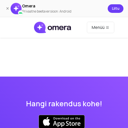
Omera
×
Liitu
Privaatne beetaversioon: Android
Menüü
Hangi rakendus kohe!