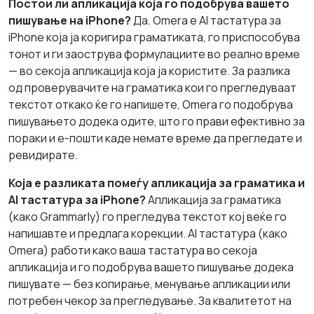
Постои ли апликација која го подобрува вашето
пишување на iPhone?
Да. Omera е AI тастатура за
iPhone која ја коригира граматиката, го приспособува
тонот и ги заострува формулациите во реално време
— во секоја апликација која ја користите. За разлика
од проверувачите на граматика кои го прегледуваат
текстот откако ќе го напишете, Omera го подобрува
пишувањето додека одите, што го прави ефективно за
пораки и е-пошти каде немате време да прегледате и
ревидирате.
Која е разликата помеѓу апликација за граматика и
AI тастатура за iPhone?
Апликација за граматика
(како Grammarly) го прегледува текстот кој веќе го
напишавте и предлага корекции. AI тастатура (како
Omera) работи како ваша тастатура во секоја
апликација и го подобрува вашето пишување додека
пишувате — без копирање, менување апликации или
потребен чекор за прегледување. За квалитетот на