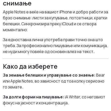
снимање
Apple Notes е веќе на вашиот iPhone и добро работи за
брзо снимање: листи за купување, потсетници, кратки
белешки. Синхронизира преку iCloud и се отвора
моментално.
За едноставна лична употреба прави точно она што
треба. За професионално пишување или комуникација,
не нуди многу повеќе од основен влез на текст.
Како да изберете
За земање белешки и управување со знаење:
Bear
или Apple Notes, во зависност од тоа колку сериозно
го земате.
За долги форми на пишување:
iA Writer, со неговиот
фокус на јасност и концентрација.