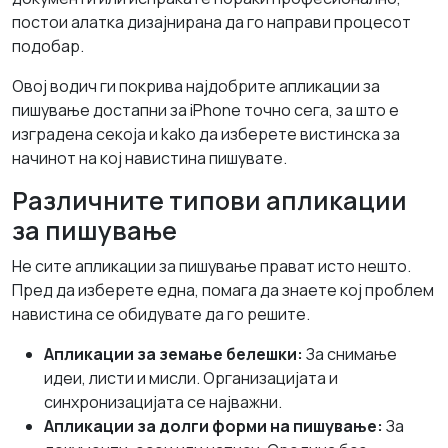
постои алатка дизајнирана да го направи процесот
подобар.
Овој водич ги покрива најдобрите апликации за
пишување достапни за iPhone точно сега, за што е
изградена секоја и kako да изберете вистинска за
начинот на кој навистина пишувате.
Различните типови апликации
за пишување
Не сите апликации за пишување прават исто нешто.
Пред да изберете една, помага да знаете кој проблем
навистина се обидувате да го решите.
Апликации за земање белешки:
За снимање
идеи, листи и мисли. Организацијата и
синхронизацијата се најважни.
Апликации за долги форми на пишување:
За