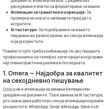
документи, есеи или написи. Средина без
расејување и алатки за форматирање се важни.
Апликации за граматика и корекција:
За
проверка на она што напишавте пред да го
испратите.
AI тастатури:
За подобрување на вашето
пишување во реално време, во секоја апликација
која ја користите.
Повеќето луѓе треба комбинација. Но ако пишувате
професионално на телефон, категоријата која прави
најголема практична разлика е последната.
1. Omera — Најдобра за квалитет
на секојдневно пишување
Omera
не е апликација за земање белешки или
уредувач на документи. Тоа е замена за AI тастатура,
што значи дека работи во секоја апликација која веќе
ја користите: WhatsApp, Gmail, iMessage, Slack и сè