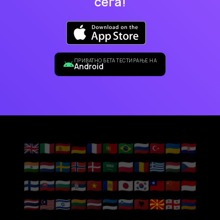
сега!
ПРИВАТНО БЕТА ТЕСТИРАЊЕ НА
Android
🇬🇧
🇮🇹
🇪🇸
🇩🇪
🇫🇷
🇵🇹
🇧🇷
🇷🇺
🇹🇷
🇺🇦
🇭🇷
🇮🇳
🇳🇱
🇸🇪
🇳🇴
🇩🇰
🇸🇦
🇵🇱
🇷🇴
🇬🇷
🇭🇺
🇨🇿
🇫🇮
🇸🇰
🇧🇬
🇷🇸
🇻🇳
🇦🇩
🇯🇵
🇰🇷
🇹🇼
🇨🇳
🇮🇩
🇹🇭
🇲🇾
🇮🇱
🇱🇹
🇱🇻
🇪🇪
🇸🇮
🇦🇱
🇲🇰
🇬🇪
🇦🇲