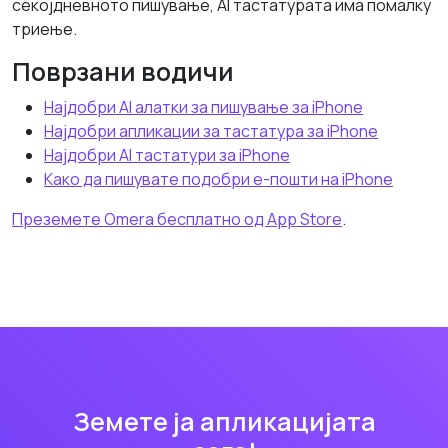
секојдневното пишување, AI тастатурата има помалку
триење.
Поврзани водичи
Најдобри AI алатки за пишување за iPhone
Најдобри апликации за тастатура за iPhone
Најдобри AI тастатури за iPhone
Како да пишувате подобри е-пошти на iPhone
Преземете Omera бесплатно од App Store
.
Земете ја апликацијата