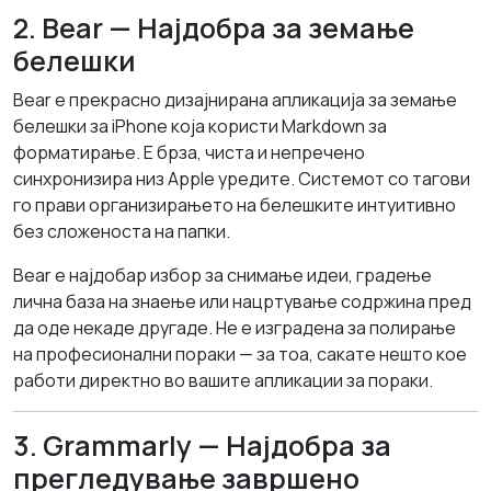
2. Bear — Најдобра за земање
белешки
Bear е прекрасно дизајнирана апликација за земање
белешки за iPhone која користи Markdown за
форматирање. Е брза, чиста и непречено
синхронизира низ Apple уредите. Системот со тагови
го прави организирањето на белешките интуитивно
без сложеноста на папки.
Bear е најдобар избор за снимање идеи, градење
лична база на знаење или нацртување содржина пред
да оде некаде другаде. Не е изградена за полирање
на професионални пораки — за тоа, сакате нешто кое
работи директно во вашите апликации за пораки.
3. Grammarly — Најдобра за
прегледување завршено