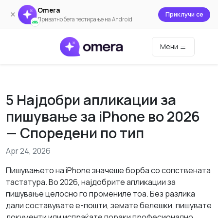
Omera
×
Приклучи се
Приватно бета тестирање на Android
Мени
5 Најдобри апликации за
пишување за iPhone во 2026
— Споредени по тип
Apr 24, 2026
Пишувањето на iPhone значеше борба со сопствената
тастатура. Во 2026, најдобрите апликации за
пишување целосно го промениле тоа. Без разлика
дали составувате е-пошти, земате белешки, пишувате
документи или испраќате пораки професионално,