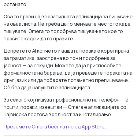
останато.
Ова го прави најверзатилната апликација за пишување
на оваа листа. Не треба да го менувате местото каде
пишувате. Omera го подобрува пишувањето кое го
правите каде и да го правите.
Допрете го AI копчето и вашата порака е корегирана
за граматика, заострена во тон и подобрена за
јасност — за секунди. Можете да ја приспособите
формалноста на барање, да ја преведете пораката на
друг јазик или да побарате попаметно препишување.
Сè без да ја напуштите апликацијата.
За секого кој пишува професионално на телефон — е-
пошти, пораки, извештаи — Omera е апликацијата со
највисока лостова вредност за инсталирање.
Преземете Omera бесплатно од App Store
.