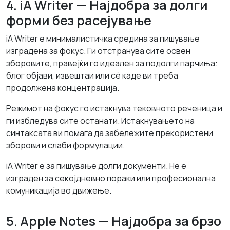
4. iA Writer — Најдобра за долги
форми без расејување
iA Writer е минималистичка средина за пишување
изградена за фокус. Ги отстранува сите освен
зборовите, правејќи го идеален за подолги парчиња:
блог објави, извештаи или сè каде ви треба
продолжена концентрација.
Режимот на фокус го истакнува тековното реченица и
ги избледува сите останати. Истакнувањето на
синтаксата ви помага да забележите прекористени
зборови и слаби формулации.
iA Writer е за пишување долги документи. Не е
изграден за секојдневно пораки или професионална
комуникација во движење.
5. Apple Notes — Најдобра за брзо