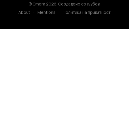
© Omera 2026. Создадено со љубов.
About
·
Mentions
·
Политика на приватност