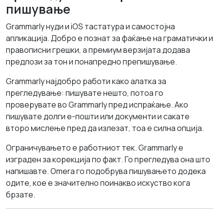
пишување
Grammarly нуди и iOS тастатура и самостојна
апликација. Добро е познат за фаќање на граматички и
правописни грешки, а премиум верзијата додава
предлози за тон и понапредно препишување.
Grammarly најдобро работи како алатка за
прегледување: пишувате нешто, потоа го
проверувате во Grammarly пред испраќање. Ако
пишувате долги е-пошти или документи и сакате
второ мислење пред да излезат, тоа е силна опција.
Ограничувањето е работниот тек. Grammarly е
изграден за корекција по факт. Го прегледува она што
напишавте. Omera го подобрува пишувањето додека
одите, кое е значително поинакво искуство кога
брзате.