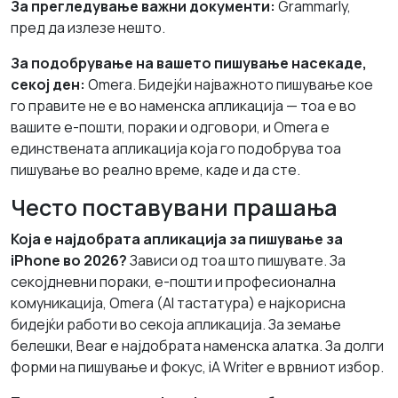
За прегледување важни документи:
Grammarly,
пред да излезе нешто.
За подобрување на вашето пишување насекаде,
секој ден:
Omera. Бидејќи најважното пишување кое
го правите не е во наменска апликација — тоа е во
вашите е-пошти, пораки и одговори, и Omera е
единствената апликација која го подобрува тоа
пишување во реално време, каде и да сте.
Често поставувани прашања
Која е најдобрата апликација за пишување за
iPhone во 2026?
Зависи од тоа што пишувате. За
секојдневни пораки, е-пошти и професионална
комуникација, Omera (AI тастатура) е најкорисна
бидејќи работи во секоја апликација. За земање
белешки, Bear е најдобрата наменска алатка. За долги
форми на пишување и фокус, iA Writer е врвниот избор.